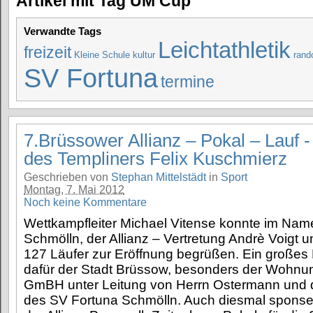
Artikel mit Tag UM Cup
Verwandte Tags
Leichtathletik
freizeit
Kleine Schule
kultur
rand
SV Fortuna
termine
7.Brüssower Allianz – Pokal – Lauf -
des Templiners Felix Kuschmierz
Geschrieben von
Stephan Mittelstädt
in
Sport
Montag, 7. Mai 2012
Noch keine Kommentare
Wettkampfleiter Michael Vitense konnte im Na
Schmölln, der Allianz – Vertretung Andrè Voigt 
127 Läufer zur Eröffnung begrüßen. Ein großes
dafür der Stadt Brüssow, besonders der Wohnu
GmBH unter Leitung von Herrn Ostermann und d
des SV Fortuna Schmölln. Auch diesmal sponser