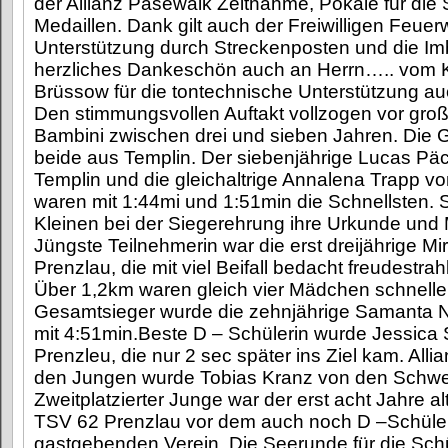
der Allianz Pasewalk Zeitnahme, Pokale für die
Medaillen. Dank gilt auch der Freiwilligen Feuer
Unterstützung durch Streckenposten und die Im
herzliches Dankeschön auch an Herrn….. vom 
Brüssow für die tontechnische Unterstützung au
Den stimmungsvollen Auftakt vollzogen vor groß
Bambini zwischen drei und sieben Jahren. Die
beide aus Templin. Der siebenjährige Lucas Päc
Templin und die gleichaltrige Annalena Trapp v
waren mit 1:44mi und 1:51min die Schnellsten. 
Kleinen bei der Siegerehrung ihre Urkunde und 
Jüngste Teilnehmerin war die erst dreijährige Mi
Prenzlau, die mit viel Beifall bedacht freudestrah
Über 1,2km waren gleich vier Mädchen schneller
Gesamtsieger wurde die zehnjährige Samanta Ne
mit 4:51min.Beste D – Schülerin wurde Jessica
Prenzleu, die nur 2 sec später ins Ziel kam. Alli
den Jungen wurde Tobias Kranz von den Schwe
Zweitplatzierter Junge war der erst acht Jahre a
TSV 62 Prenzlau vor dem auch noch D –Schüler
gastgebenden Verein. Die Seerunde für die Sch