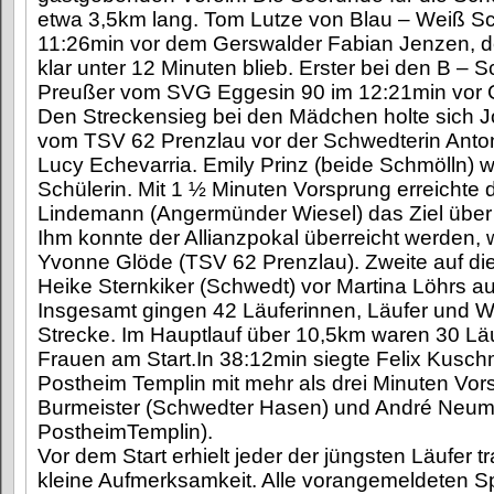
etwa 3,5km lang. Tom Lutze von Blau – Weiß Sc
11:26min vor dem Gerswalder Fabian Jenzen, d
klar unter 12 Minuten blieb. Erster bei den B – 
Preußer vom SVG Eggesin 90 im 12:21min vor
Den Streckensieg bei den Mädchen holte sich 
vom TSV 62 Prenzlau vor der Schwedterin Anto
Lucy Echevarria. Emily Prinz (beide Schmölln) w
Schülerin. Mit 1 ½ Minuten Vorsprung erreichte
Lindemann (Angermünder Wiesel) das Ziel über
Ihm konnte der Allianzpokal überreicht werden, 
Yvonne Glöde (TSV 62 Prenzlau). Zweite auf di
Heike Sternkiker (Schwedt) vor Martina Löhrs 
Insgesamt gingen 42 Läuferinnen, Läufer und Wa
Strecke. Im Hauptlauf über 10,5km waren 30 Läu
Frauen am Start.In 38:12min siegte Felix Kusch
Postheim Templin mit mehr als drei Minuten Vor
Burmeister (Schwedter Hasen) und André Neum
PostheimTemplin).
Vor dem Start erhielt jeder der jüngsten Läufer 
kleine Aufmerksamkeit. Alle vorangemeldeten Sp