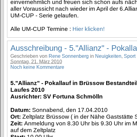
einvernehmlich und freuen sich schon aufs näch
aller Voraussicht nach wieder im April der 6.Alli
UM-CUP - Serie gelaufen.
Alle UM-CUP Termine :
Hier klicken!
Ausschreibung - 5."Allianz" - Pokall
Geschrieben von
Rene Sonnenberg
in
Neuigkeiten
,
Sport
Sonntag, 21. März 2010
Noch keine Kommentare
5."Allianz" - Pokallauf in Brüssow Bestandtei
Laufes 2010
Ausrichter: SV Fortuna Schmölln
Datum:
Sonnabend, den 17.04.2010
Ort:
Zeltplatz Brüssow ( in der Nähe Gaststätte
Zeit:
Anmeldung von 8.30 Uhr bis 9.30 Uhr im
auf dem Zeltplatz
Start:
10.00 Uhr