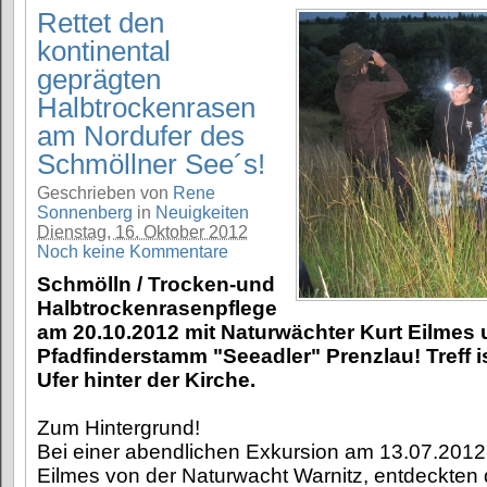
Rettet den
kontinental
geprägten
Halbtrockenrasen
am Nordufer des
Schmöllner See´s!
Geschrieben von
Rene
Sonnenberg
in
Neuigkeiten
Dienstag, 16. Oktober 2012
Noch keine Kommentare
Schmölln / Trocken-und
Halbtrockenrasenpflege
am 20.10.2012 mit Naturwächter Kurt Eilmes
Pfadfinderstamm "Seeadler" Prenzlau! Treff 
Ufer hinter der Kirche.
Zum Hintergrund!
Bei einer abendlichen Exkursion am 13.07.2012 
Eilmes von der Naturwacht Warnitz, entdeckten 