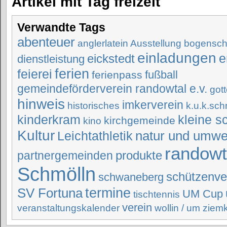
Artikel mit Tag freizeit
Verwandte Tags
abenteuer
anglerlatein
Ausstellung
bogensch
einladungen
eickstedt
e
dienstleistung
ferien
feierei
fußball
ferienpass
gemeindeförderverein randowtal e.v.
got
hinweis
imkerverein
historisches
k.u.k.sch
kinderkram
kleine s
kirchgemeinde
kino
Kultur
natur und umwe
Leichtathletik
randowt
produkte
partnergemeinden
Schmölln
schützenve
schwaneberg
SV Fortuna
termine
UM Cup
tischtennis
verein
veranstaltungskalender
wollin / um
ziem