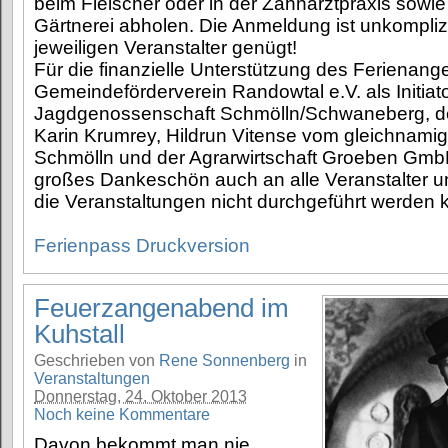
beim Fleischer oder in der Zahnarztpraxis sowie 
Gärtnerei abholen. Die Anmeldung ist unkomplizi
jeweiligen Veranstalter genügt!
Für die finanzielle Unterstützung des Ferienang
Gemeindeförderverein Randowtal e.V. als Initiato
Jagdgenossenschaft Schmölln/Schwaneberg, der
Karin Krumrey, Hildrun Vitense vom gleichnamig
Schmölln und der Agrarwirtschaft Groeben GmbH 
großes Dankeschön auch an alle Veranstalter un
die Veranstaltungen nicht durchgeführt werden 
Ferienpass Druckversion
Feuerzangenabend im
Kuhstall
Geschrieben von
Rene Sonnenberg
in
Veranstaltungen
Donnerstag, 24. Oktober 2013
Noch keine Kommentare
Davon bekommt man nie