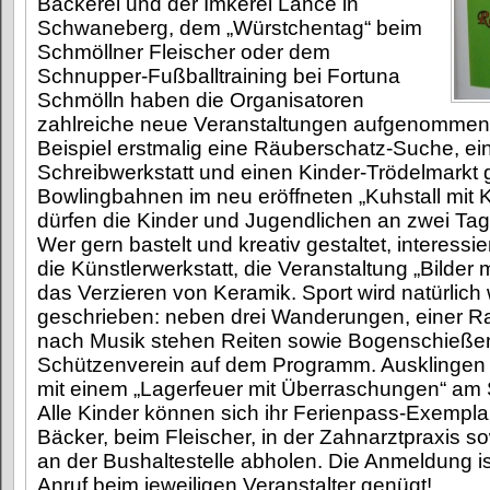
Bäckerei und der Imkerei Lancé in
Schwaneberg, dem „Würstchentag“ beim
Schmöllner Fleischer oder dem
Schnupper-Fußballtraining bei Fortuna
Schmölln haben die Organisatoren
zahlreiche neue Veranstaltungen aufgenommen
Beispiel erstmalig eine Räuberschatz-Suche, ei
Schreibwerkstatt und einen Kinder-Trödelmarkt 
Bowlingbahnen im neu eröffneten „Kuhstall mit Ku
dürfen die Kinder und Jugendlichen an zwei Ta
Wer gern bastelt und kreativ gestaltet, interessiert
die Künstlerwerkstatt, die Veranstaltung „Bilder 
das Verzieren von Keramik. Sport wird natürlich
geschrieben: neben drei Wanderungen, einer Ra
nach Musik stehen Reiten sowie Bogenschießen
Schützenverein auf dem Programm. Ausklingen 
mit einem „Lagerfeuer mit Überraschungen“ am
Alle Kinder können sich ihr Ferienpass-Exempla
Bäcker, beim Fleischer, in der Zahnarztpraxis so
an der Bushaltestelle abholen. Die Anmeldung ist
Anruf beim jeweiligen Veranstalter genügt!