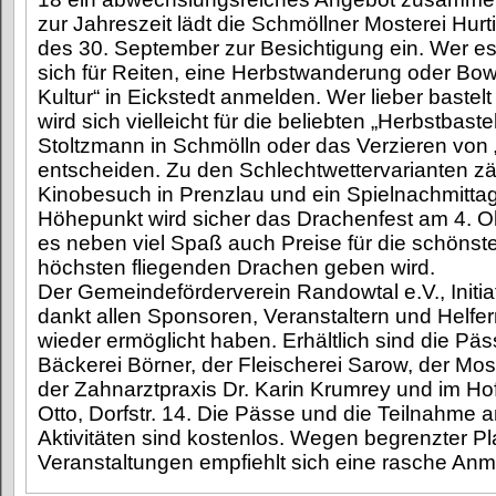
zur Jahreszeit lädt die Schmöllner Mosterei Hur
des 30. September zur Besichtigung ein. Wer es
sich für Reiten, eine Herbstwanderung oder Bowl
Kultur“ in Eickstedt anmelden. Wer lieber bastelt 
wird sich vielleicht für die beliebten „Herbstbaste
Stoltzmann in Schmölln oder das Verzieren von „
entscheiden. Zu den Schlechtwettervarianten zä
Kinobesuch in Prenzlau und ein Spielnachmittag
Höhepunkt wird sicher das Drachenfest am 4. O
es neben viel Spaß auch Preise für die schönst
höchsten fliegenden Drachen geben wird.
Der Gemeindeförderverein Randowtal e.V., Initi
dankt allen Sponsoren, Veranstaltern und Helfern
wieder ermöglicht haben. Erhältlich sind die Päs
Bäckerei Börner, der Fleischerei Sarow, der Most
der Zahnarztpraxis Dr. Karin Krumrey und im Ho
Otto, Dorfstr. 14. Die Pässe und die Teilnahme 
Aktivitäten sind kostenlos. Wegen begrenzter Pl
Veranstaltungen empfiehlt sich eine rasche An