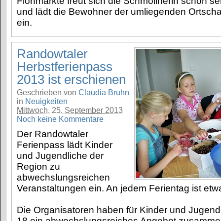
Flohmärkte freut sich die Schmöllnerin schon se
und lädt die Bewohner der umliegenden Ortscha
ein.
Randowtaler
Herbstferienpass
2013 ist erschienen
Geschrieben von
Claudia Bruhn
in
Neuigkeiten
Mittwoch, 25. September 2013
Noch keine Kommentare
Der Randowtaler
Ferienpass lädt Kinder
und Jugendliche der
Region zu
abwechslungsreichen
Veranstaltungen ein. An jedem Ferientag ist etwa
Die Organisatoren haben für Kinder und Jugend
18 ein abwechslungsreiches Angebot zusammen