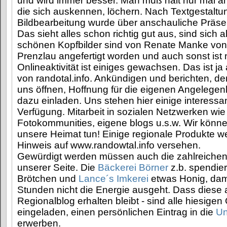
und wird immer besser. Man muß halt nur mal a
die sich auskennen, löchern. Nach Textgestaltu
Bildbearbeitung wurde über anschauliche Präse
Das sieht alles schon richtig gut aus, sind sich al
schönen Kopfbilder sind von Renate Manke vo
Prenzlau angefertigt worden und auch sonst ist
Onlineaktivität ist einiges gewachsen. Das ist j
von randotal.info. Ankündigen und berichten, de
uns öffnen, Hoffnung für die eigenen Angelege
dazu einladen. Uns stehen hier einige interessa
Verfügung. Mitarbeit in sozialen Netzwerken wi
Fotokommunities, eigene blogs u.s.w. Wir können
unsere Heimat tun! Einige regionale Produkte w
Hinweis auf www.randowtal.info versehen.
Gewürdigt werden müssen auch die zahlreiche
unserer Seite. Die
Bäckerei Börner
z.b. spendier
Brötchen und
Lance´s Imkerei
etwas Honig, dami
Stunden nicht die Energie ausgeht. Dass diese
Regionalblog erhalten bleibt - sind alle hiesige
eingeladen, einen persönlichen Eintrag in die
Un
erwerben.