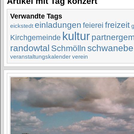
Artikel mit Tag konzert
Verwandte Tags
einladungen
freizeit
feierei
eickstedt
kultur
partnerge
Kirchgemeinde
randowtal
schwanebe
Schmölln
veranstaltungskalender
verein