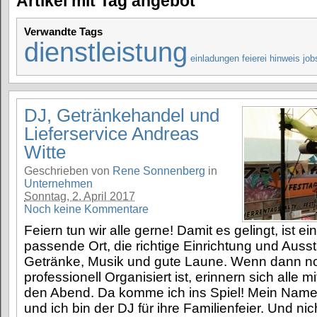
Artikel mit Tag angebot
Verwandte Tags
dienstleistung
einladungen
feierei
hinweis
job
DJ, Getränkehandel und
Lieferservice Andreas
Witte
Geschrieben von
Rene Sonnenberg
in
Unternehmen
Sonntag, 2. April 2017
Noch keine Kommentare
Feiern tun wir alle gerne! Damit es gelingt, ist e
passende Ort, die richtige Einrichtung und Auss
Getränke, Musik und gute Laune. Wenn dann no
professionell Organisiert ist, erinnern sich alle m
den Abend. Da komme ich ins Spiel! Mein Name 
und ich bin der DJ für ihre Familienfeier. Und nic