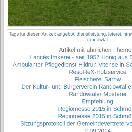
Tags für diesen Artikel:
angebot
,
dienstleistung
,
feierei
,
hin
randowtal
Artikel mit ähnlichen Theme
Lancés Imkerei - seit 1957 Honig aus
Ambulanter Pflegedienst Hildrun Vitense in S
ResoFleX-Holzservice
Fleischerei Sarow
Der Kultur- und Bürgerverein Randowtal e.V
Randowtaler Mosterei
Empfehlung
Regiomesse 2015 in Schmöl
Regiomesse 2015 in Schmöl
Sitzungsprotokoll der Gemeindevertreter
2.09.2014