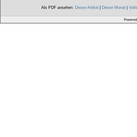
Als PDF ansehen:
Dieser Artikel
|
Dieser Monat
|
Voll
Powered