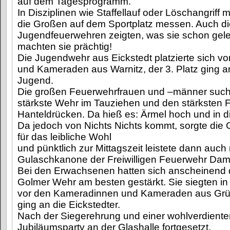
auf dem Tagesprogramm.
In Disziplinen wie Staffellauf oder Löschangriff 
die Großen auf dem Sportplatz messen. Auch die
Jugendfeuerwehren zeigten, was sie schon gele
machten sie prächtig!
Die Jugendwehr aus Eickstedt platzierte sich 
und Kameraden aus Warnitz, der 3. Platz ging 
Jugend.
Die großen Feuerwehrfrauen und –männer such
stärkste Wehr im Tauziehen und den stärksten
Hanteldrücken. Da hieß es: Ärmel hoch und in 
Da jedoch von Nichts Nichts kommt, sorgte die 
für das leibliche Wohl
und pünktlich zur Mittagszeit leistete dann auch
Gulaschkanone der Freiwilligen Feuerwehr Dam
Bei den Erwachsenen hatten sich anscheinend di
Golmer Wehr am besten gestärkt. Sie siegten i
vor den Kameradinnen und Kameraden aus Grün
ging an die Eickstedter.
Nach der Siegerehrung und einer wohlverdient
Jubiläumsparty an der Glashalle fortgesetzt.