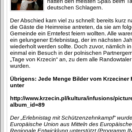
hatten den meisten Spaß beim T
deutschen Schlagern.
Der Abschied kam viel zu schnell: bereits kurz
die Gäste die Heimreise antreten, da sie am folg
Gemeinde ein Erntefest feiern wollten. Alle ware
ein gelungener Erlebnistag, der im nächsten Jah
wiederholt werden sollte. Doch zuvor, nämlich in 
einmal ein Besuch in der polnischen Partnergem
„Tage von Krzecin“ an, zu dem alle Randowtaler
wurden.
Übrigens: Jede Menge Bilder vom Krzeciner F
unter
http://www.krzecin.pl/kultura/infusions/pictu
album_id=89
Der „Erlebnistag mit Schützenzehnkampf“ wurde
Europäische Union aus Mitteln des Europäische
Regionale Entwicklung unterstützt (Programm 